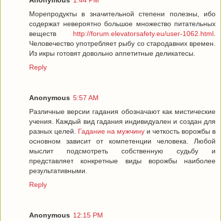
Anonymous
1:44 PM
Морепродукты в значительной степени полезны, ибо
содержат невероятно большое множество питательных
веществ
http://forum.elevatorsafety.eu/user-1062.html
.
Человечество употребляет рыбу со стародавних времен.
Из икры готовят довольно аппетитные деликатесы.
Reply
Anonymous
5:57 AM
Различные версии гадания обозначают как мистические
учения. Каждый вид гадания индивидуален и создан для
разных целей.
Гадание на мужчину
и четкость ворожбы в
основном зависит от компетенции человека. Любой
мыслит подсмотреть собственную судьбу и
представляет конкретные виды ворожбы наиболее
результативными.
Reply
Anonymous
12:15 PM