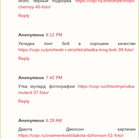
Мопс черный подборка
https://cojo.ru/zhivotnye/mops-
chernyy-45-foto/
Reply
Anonymous
8:12 PM
Укладка лонг боб в хорошем качестве
https://cojo.ru/pricheski-i-strizhki/ukladka-long-bob-38-foto/
Reply
Anonymous
7:42 PM
Утка мулард фотографии
https://cojo.ru/zhivotnye/utka-
mulard-37-foto/
Reply
Anonymous
6:28 AM
Дакота Джонсон картинки
https://cojo.ru/znamenitosti/dakota-dzhonson-51-foto/