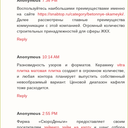
Anonymous
7:36 PM
Воспользуйтесь наибольшими преимуществами именно
на сайте
https://snabtop.ru/category/betonnye-skameyki/
.
Далее рассмотрены главные преимущества
коммуникации с этой компанией. Огромный количество
строительных принадлежностей для сферы ЖКХ.
Reply
Anonymous
10:14 AM
Разновидность узоров и форматов. Керамику
vitra
плитка матовая плитка
создают в огромном количестве,
и любая контора планирует выпустить собственный
невообразимый вариант. Ценовой диапазон кафеля
тоже расходится.
Reply
Anonymous
2:55 PM
Фирма «СкороДеньги» предоставляет своим
посетителям
займиго займ на карту
и шанс отбора