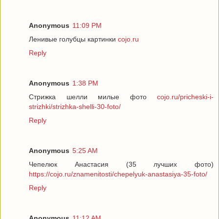
Anonymous
11:09 PM
Ленивые голубцы картинки
cojo.ru
Reply
Anonymous
1:38 PM
Стрижка шелли милые фото
cojo.ru/pricheski-i-
strizhki/strizhka-shelli-30-foto/
Reply
Anonymous
5:25 AM
Чепелюк Анастасия (35 лучших фото)
https://cojo.ru/znamenitosti/chepelyuk-anastasiya-35-foto/
Reply
Anonymous
11:12 AM