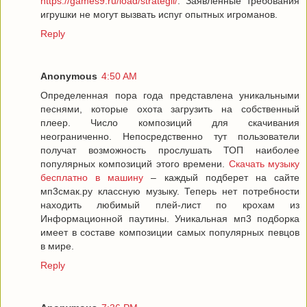
https://games9.ru/load/strategii/
. Заявленные требования
игрушки не могут вызвать испуг опытных игроманов.
Reply
Anonymous
4:50 AM
Определенная пора года представлена уникальными
песнями, которые охота загрузить на собственный
плеер. Число композиций для скачивания
неограниченно. Непосредственно тут пользователи
получат возможность прослушать ТОП наиболее
популярных композиций этого времени.
Скачать музыку
бесплатно в машину
– каждый подберет на сайте
мп3смак.ру классную музыку. Теперь нет потребности
находить любимый плей-лист по крохам из
Информационной паутины. Уникальная мп3 подборка
имеет в составе композиции самых популярных певцов
в мире.
Reply