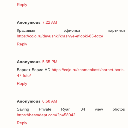
Reply
Anonymous
7:22 AM
Красивые эфиопки картинки
https://cojo.ru/devushki/krasivye-efiopki-85-foto/
Reply
Anonymous
5:35 PM
Барнет Борис HD
https://cojo.ru/znamenitosti/barnet-boris-
47-foto/
Reply
Anonymous
6:58 AM
Saving Private Ryan 34 view photos
https://bestadept.com/?p=58042
Reply