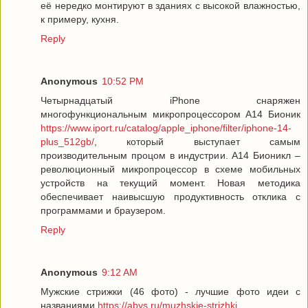
её нередко монтируют в зданиях с высокой влажностью,
к примеру, кухня.
Reply
Anonymous
10:52 PM
Четырнадцатый iPhone снаряжен
многофункциональным микропроцессором А14 Бионик
https://www.iport.ru/catalog/apple_iphone/filter/iphone-14-
plus_512gb/
, который выступает самым
производительным процом в индустрии. A14 Бионикл –
революционный микропроцессор в схеме мобильных
устройств на текущий момент. Новая методика
обеспечивает наивысшую продуктивность отклика с
программами и браузером.
Reply
Anonymous
9:12 AM
Мужские стрижки (46 фото) - лучшие фото идеи с
названиями
https://abys.ru/muzhskie-strizhki