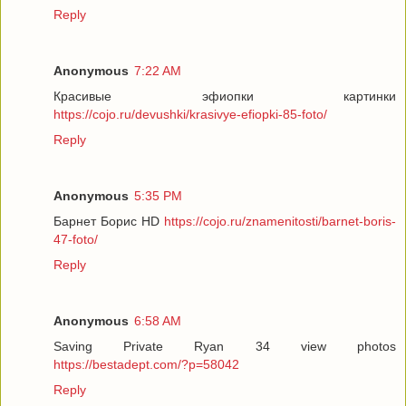
Reply
Anonymous
7:22 AM
Красивые эфиопки картинки
https://cojo.ru/devushki/krasivye-efiopki-85-foto/
Reply
Anonymous
5:35 PM
Барнет Борис HD
https://cojo.ru/znamenitosti/barnet-boris-
47-foto/
Reply
Anonymous
6:58 AM
Saving Private Ryan 34 view photos
https://bestadept.com/?p=58042
Reply