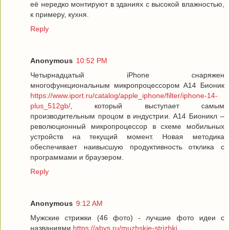
её нередко монтируют в зданиях с высокой влажностью,
к примеру, кухня.
Reply
Anonymous
10:52 PM
Четырнадцатый iPhone снаряжен
многофункциональным микропроцессором А14 Бионик
https://www.iport.ru/catalog/apple_iphone/filter/iphone-14-
plus_512gb/
, который выступает самым
производительным процом в индустрии. A14 Бионикл –
революционный микропроцессор в схеме мобильных
устройств на текущий момент. Новая методика
обеспечивает наивысшую продуктивность отклика с
программами и браузером.
Reply
Anonymous
9:12 AM
Мужские стрижки (46 фото) - лучшие фото идеи с
названиями
https://abys.ru/muzhskie-strizhki