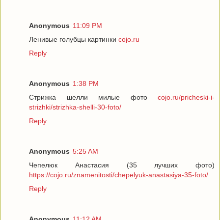
Anonymous
11:09 PM
Ленивые голубцы картинки
cojo.ru
Reply
Anonymous
1:38 PM
Стрижка шелли милые фото
cojo.ru/pricheski-i-
strizhki/strizhka-shelli-30-foto/
Reply
Anonymous
5:25 AM
Чепелюк Анастасия (35 лучших фото)
https://cojo.ru/znamenitosti/chepelyuk-anastasiya-35-foto/
Reply
Anonymous
11:12 AM