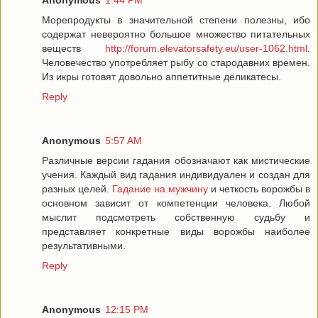
Anonymous
1:44 PM
Морепродукты в значительной степени полезны, ибо
содержат невероятно большое множество питательных
веществ
http://forum.elevatorsafety.eu/user-1062.html
.
Человечество употребляет рыбу со стародавних времен.
Из икры готовят довольно аппетитные деликатесы.
Reply
Anonymous
5:57 AM
Различные версии гадания обозначают как мистические
учения. Каждый вид гадания индивидуален и создан для
разных целей.
Гадание на мужчину
и четкость ворожбы в
основном зависит от компетенции человека. Любой
мыслит подсмотреть собственную судьбу и
представляет конкретные виды ворожбы наиболее
результативными.
Reply
Anonymous
12:15 PM