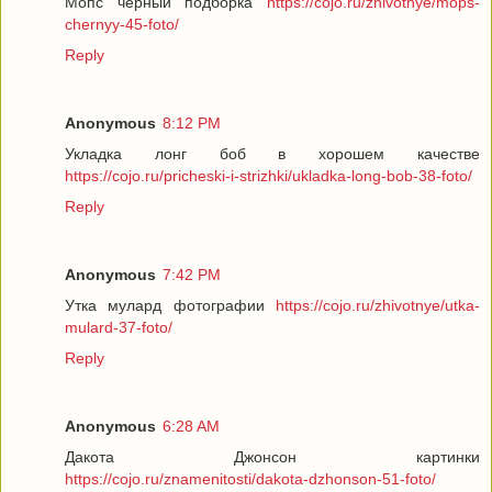
Мопс черный подборка
https://cojo.ru/zhivotnye/mops-
chernyy-45-foto/
Reply
Anonymous
8:12 PM
Укладка лонг боб в хорошем качестве
https://cojo.ru/pricheski-i-strizhki/ukladka-long-bob-38-foto/
Reply
Anonymous
7:42 PM
Утка мулард фотографии
https://cojo.ru/zhivotnye/utka-
mulard-37-foto/
Reply
Anonymous
6:28 AM
Дакота Джонсон картинки
https://cojo.ru/znamenitosti/dakota-dzhonson-51-foto/