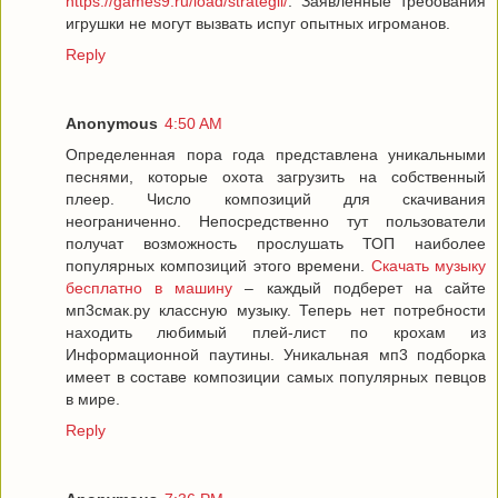
https://games9.ru/load/strategii/
. Заявленные требования
игрушки не могут вызвать испуг опытных игроманов.
Reply
Anonymous
4:50 AM
Определенная пора года представлена уникальными
песнями, которые охота загрузить на собственный
плеер. Число композиций для скачивания
неограниченно. Непосредственно тут пользователи
получат возможность прослушать ТОП наиболее
популярных композиций этого времени.
Скачать музыку
бесплатно в машину
– каждый подберет на сайте
мп3смак.ру классную музыку. Теперь нет потребности
находить любимый плей-лист по крохам из
Информационной паутины. Уникальная мп3 подборка
имеет в составе композиции самых популярных певцов
в мире.
Reply