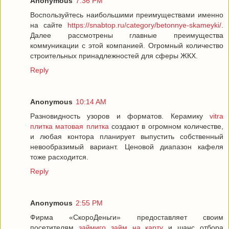
Anonymous
7:36 PM
Воспользуйтесь наибольшими преимуществами именно
на сайте
https://snabtop.ru/category/betonnye-skameyki/
.
Далее рассмотрены главные преимущества
коммуникации с этой компанией. Огромный количество
строительных принадлежностей для сферы ЖКХ.
Reply
Anonymous
10:14 AM
Разновидность узоров и форматов. Керамику
vitra
плитка матовая плитка
создают в огромном количестве,
и любая контора планирует выпустить собственный
невообразимый вариант. Ценовой диапазон кафеля
тоже расходится.
Reply
Anonymous
2:55 PM
Фирма «СкороДеньги» предоставляет своим
посетителям
займиго займ на карту
и шанс отбора